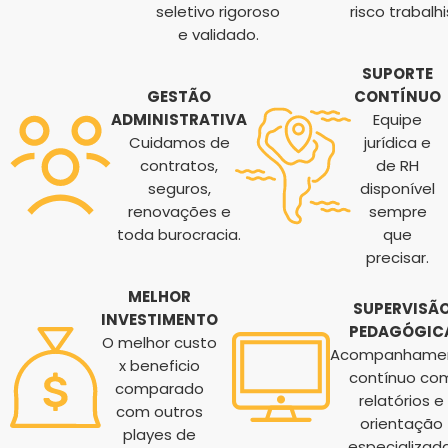
seletivo rigoroso
risco trabalhi
e validado.
SUPORTE
GESTÃO
CONTÍNUO
ADMINISTRATIVA
Equipe
Cuidamos de
jurídica e
contratos,
de RH
seguros,
disponível
renovações e
sempre
toda burocracia.
que
precisar.
MELHOR
SUPERVISÃ
INVESTIMENTO
PEDAGÓGIC
O melhor custo
Acompanhame
x beneficio
contínuo co
comparado
relatórios e
com outros
orientação
playes de
especializada