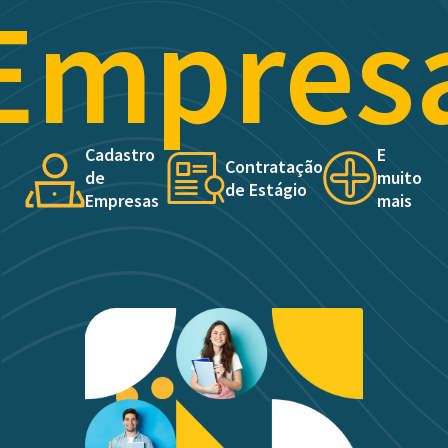
Empres
Cadastro
E
Contratação
de
muito
de Estágio
Empresas
mais