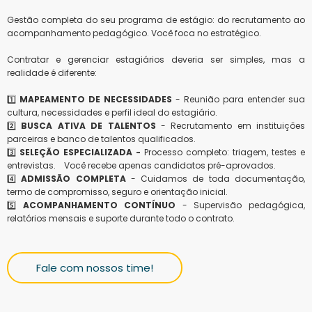
Gestão completa do seu programa de estágio: do recrutamento ao
acompanhamento pedagógico. Você foca no estratégico.
Contratar e gerenciar estagiários deveria ser simples, mas a
realidade é diferente:
1️⃣
MAPEAMENTO DE NECESSIDADES
- Reunião para entender sua
cultura, necessidades e perfil ideal do estagiário.
2️⃣
BUSCA ATIVA DE TALENTOS
- Recrutamento em instituições
parceiras e banco de talentos qualificados.
3️⃣
SELEÇÃO ESPECIALIZADA -
Processo completo: triagem, testes e
entrevistas. Você recebe apenas candidatos pré-aprovados.
4️⃣
ADMISSÃO COMPLETA
- Cuidamos de toda documentação,
termo de compromisso, seguro e orientação inicial.
5️⃣
ACOMPANHAMENTO CONTÍNUO
- Supervisão pedagógica,
relatórios mensais e suporte durante todo o contrato.
Fale com nossos time!