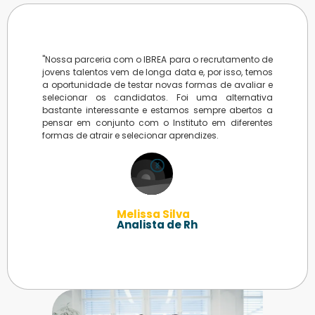
tágios
"Nossa parceria com o IBREA para o recrutamento de
"Noss
vem de
jovens talentos vem de longa data e, por isso, temos
para 
ade de
a oportunidade de testar novas formas de avaliar e
longa
nar os
selecionar os candidatos. Foi uma alternativa
testa
tante
bastante interessante e estamos sempre abertos a
cand
nsar em
pensar em conjunto com o Instituto em diferentes
intere
os em
formas de atrair e selecionar aprendizes.
conj
giários
difere
randes
para 
benefí
Melissa Silva
Analista de Rh
Slide 1 of 5.