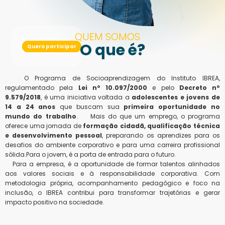
QUEM SOMOS
Meu Estágio
O que é?
Quero participar
São Paulo, SP
O Programa de Socioaprendizagem do Instituto IBREA,
regulamentado pela
Lei nº 10.097/2000
e pelo
Decreto nº
9.579/2018
, é uma iniciativa voltada a
adolescentes e jovens de
14 a 24 anos
que buscam sua
primeira oportunidade no
mundo do trabalho
. Mais do que um emprego, o programa
oferece uma jornada de
formação cidadã, qualificação técnica
e desenvolvimento pessoal
, preparando os aprendizes para os
desafios do ambiente corporativo e para uma carreira profissional
sólida.Para o jovem, é a porta de entrada para o futuro.
Para a empresa, é a oportunidade de formar talentos alinhados
aos valores sociais e à responsabilidade corporativa. Com
metodologia própria, acompanhamento pedagógico e foco na
inclusão, o IBREA contribui para transformar trajetórias e gerar
impacto positivo na sociedade.