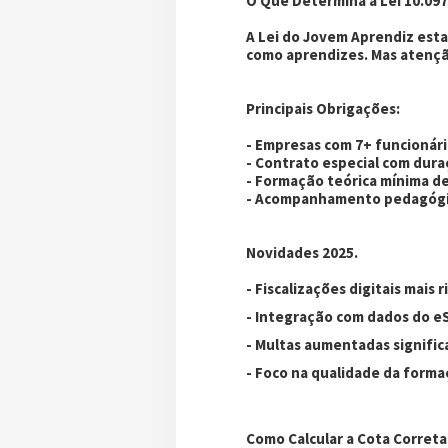
O Que Determina a Lei 10.09
A Lei do Jovem Aprendiz est
como aprendizes. Mas atenção
Principais Obrigações:
- Empresas com 7+ funcionár
- Contrato especial com dur
- Formação teórica mínima de
- Acompanhamento pedagógic
Novidades 2025.
- Fiscalizações digitais mais 
- Integração com dados do eS
- Multas aumentadas signifi
- Foco na qualidade da form
Como Calcular a Cota Corre