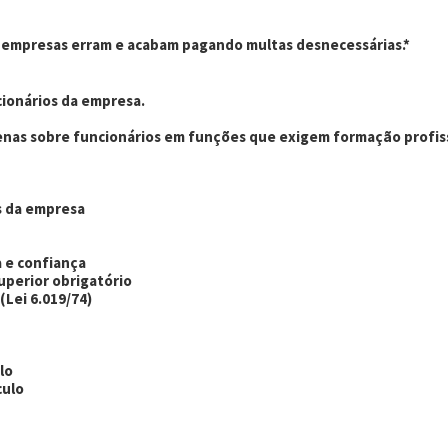
 empresas erram e acabam pagando multas desnecessárias.*
cionários da empresa.
nas sobre funcionários em funções que exigem formação profiss
os da empresa
a e confiança
superior obrigatório
(Lei 6.019/74)
ulo
culo