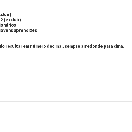
cluir)
2 (excluir)
cionários
4 jovens aprendizes
ulo resultar em número decimal, sempre arredonde para cima.