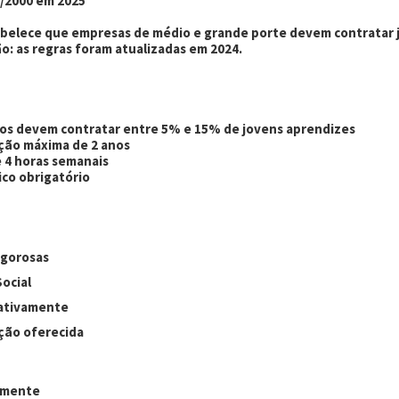
7/2000 em 2025
abelece que empresas de médio e grande porte devem contratar j
: as regras foram atualizadas em 2024.
ios devem contratar entre 5% e 15% de jovens aprendizes
ação máxima de 2 anos
 4 horas semanais
o obrigatório
rigorosas
ocial
cativamente
ação oferecida
tamente